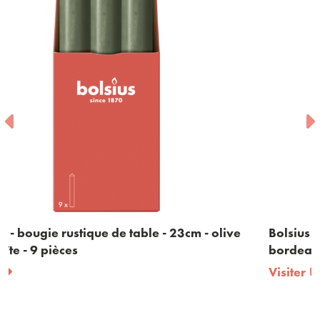
- olive
Bolsius - bougie rustique de table - 23cm -
bordeaux - en boîte - 9 pièces
Visiter