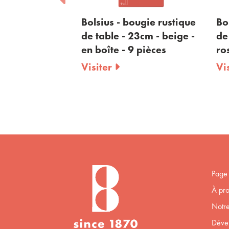
sius - bougie rustique
Bolsius - bougie rustiq
table - 23cm - beige -
de table - 23cm - paste
boîte - 9 pièces
rose - en boîte - 9 pièc
siter
Visiter
Page 
À pro
Notre
Déve