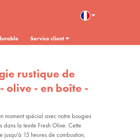
durable
Service client
gie rustique de
 olive - en boîte -
n moment spécial avec notre bougies
s dans la teinte Fresh Olive. Cette
e jusqu'à 15 heures de combustion,