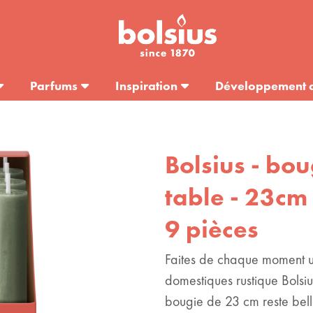
Parfums
Inspiration
Développement 
Bolsius - bou
table - 23cm -
9 pièces
Faites de chaque moment u
domestiques rustique Bolsiu
bougie de 23 cm reste bell