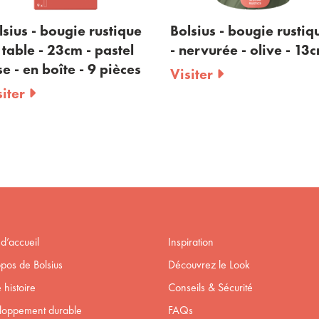
ue
Bolsius - bougie rustique
Bolsius - boug
l
- nervurée - olive - 13cm
- nervurée - r
es
Visiter
Visiter
d’accueil
Inspiration
pos de Bolsius
Découvrez le Look
 histoire
Conseils & Sécurité
loppement durable
FAQs