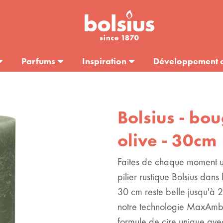
Parfums
Inspiration
Développement 
Bolsius - bou
olive - 30cm
Faites de chaque moment u
pilier rustique Bolsius dans
30 cm reste belle jusqu'à 
notre technologie MaxAmbi
formule de cire unique av