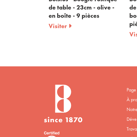
23cm - blanc -
de table - 23cm - olive -
de
 pièces
en boîte - 9 pièces
bo
pi
Visiter
Vi
Page 
À pro
Notre
Déve
Trava