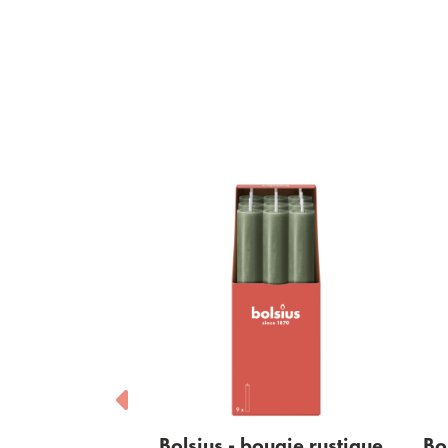
ougie rustique
Bolsius - bougie rustique
Bo