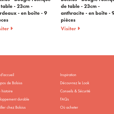
 table - 23cm -
de table - 23cm -
rdeaux - en boîte - 9
anthracite - en boîte - 
èces
pièces
siter
Visiter
d’accueil
Inspiration
pos de Bolsius
Découvrez le Look
 histoire
Conseils & Sécurité
loppement durable
FAQs
iller chez Bolsius
Où acheter