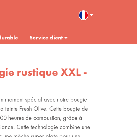
durable
Service client
gie rustique XXL -
n moment spécial avec notre bougie
 la teinte Fresh Olive. Cette bougie de
200 heures de combustion, grâce à
ance. Cette technologie combine une
ec une mèche super plate pour une