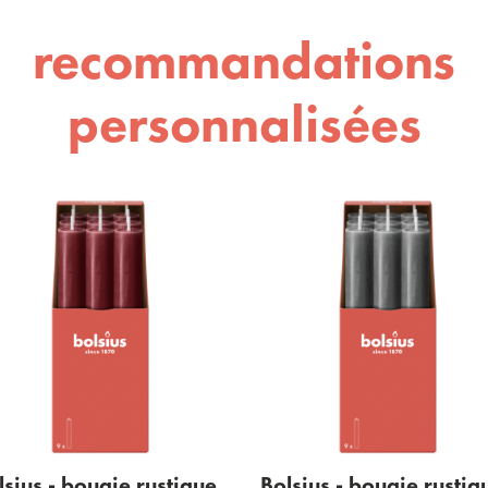
recommandations
personnalisées
lsius - bougie rustique
Bolsius - bougie rustiq