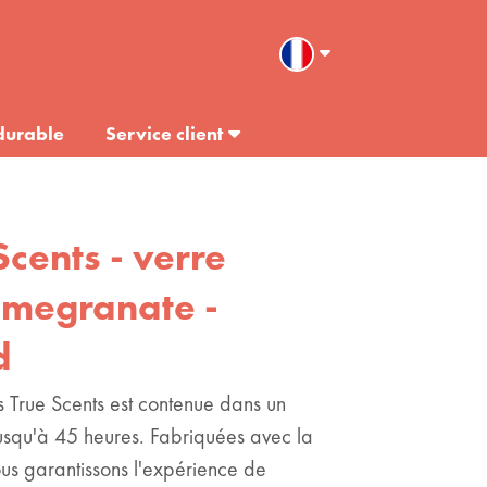
durable
Service client
Scents - verre
omegranate -
d
 True Scents est contenue dans un
jusqu'à 45 heures. Fabriquées avec la
us garantissons l'expérience de