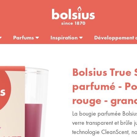
Parfums
Inspiration
Développement 
Bolsius True 
parfumé - P
rouge - gran
La bougie parfumée Bolsius
verre transparent et brûle 
technologie CleanScent, no