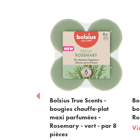
True Scents -
Bolsius True Scents -
 chauffe-plat
bouquet parfumé -
rfumées -
Rosemary - 60ml
 - vert - par 8
Visiter