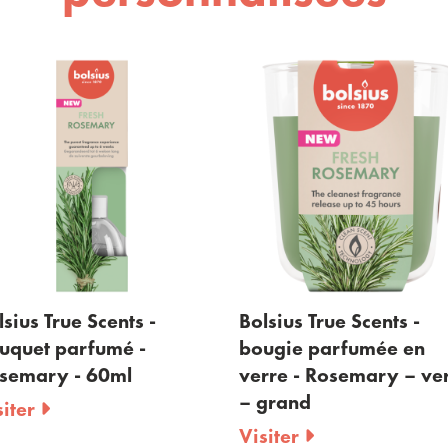
Bolsius True Scents -
Bolsius True Scents 
bougie parfumée en
bougie parfumée e
verre - Rosemary – vert
verre - Rosemary –
– grand
– petit
Visiter
Visiter