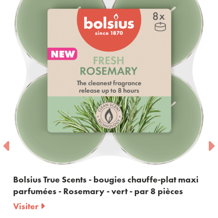
s chauffe-plat maxi
Bolsius True Scents - bouquet p
 - par 8 pièces
Rosemary - 60ml
Visiter