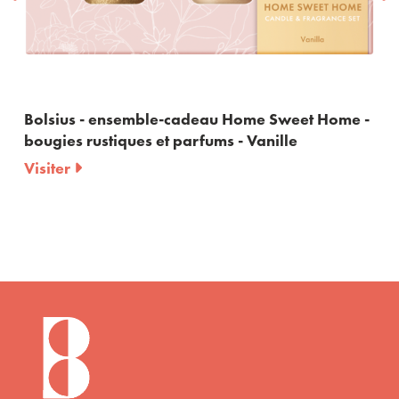
Bolsius - ensemble-cadeau Home Sweet Home -
Bol
bougies rustiques et parfums - Vanille
bou
Po
Visiter
Vis