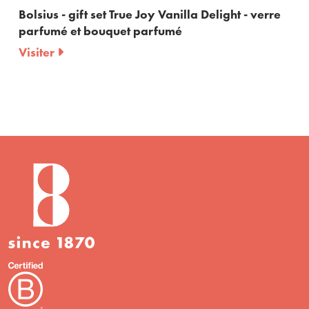
Bolsius - gift set True Joy Vanilla Delight - verre
Bol
parfumé et bouquet parfumé
Vis
Visiter