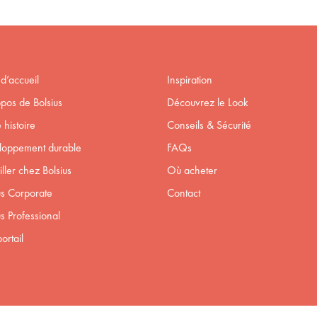
d’accueil
Inspiration
pos de Bolsius
Découvrez le Look
 histoire
Conseils & Sécurité
loppement durable
FAQs
iller chez Bolsius
Où acheter
us Corporate
Contact
us Professional
ortail