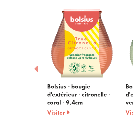
Bolsius - bougie
Bolsius - bougie
d'extérieur - citronelle -
d'extérieur - citronel
coral - 9,4cm
vert - 9,4cm
Visiter
Visiter