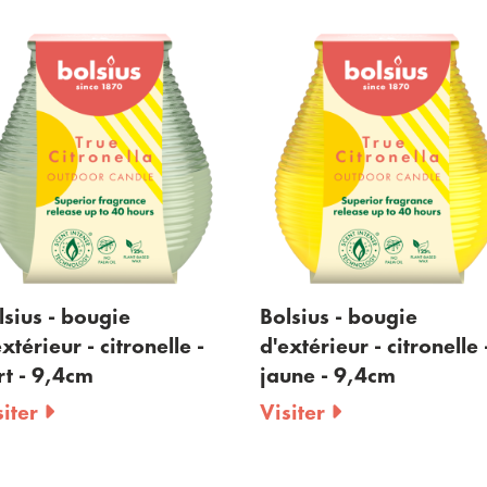
Bolsius - bougie
Bolsius - b
le -
d'extérieur - citronelle -
d'extérieur -
jaune - 9,4cm
pack de vo
Visiter
Visiter