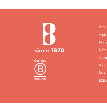
Page 
À pro
Notre
Déve
Trava
Bolsi
Bolsi
B2B p