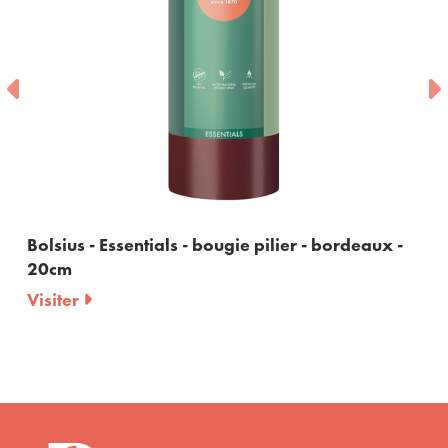
s - Essentials - bougie pilier - bordeaux -
Bolsius -
Visiter
r